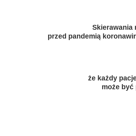
Skierawania 
przed pandemią koronawiru
że każdy pacj
może być 