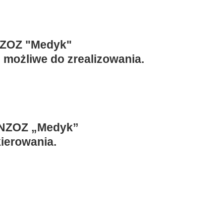
 NZOZ "Medyk"
 możliwe do zrealizowania.
z NZOZ „Medyk”
ierowania.