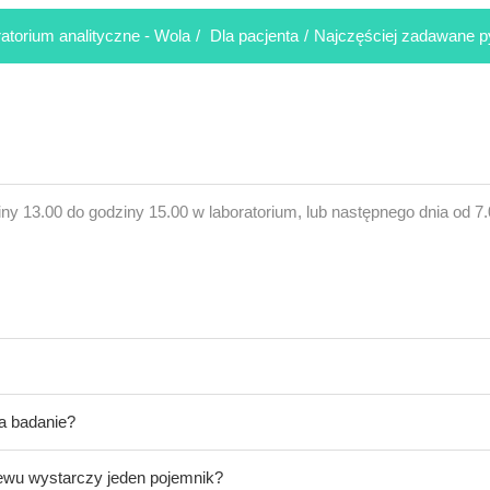
atorium analityczne - Wola
/
Dla pacjenta
/
Najczęściej zadawane p
y 13.00 do godziny 15.00 w laboratorium, lub następnego dnia od 7.
a badanie?
ewu wystarczy jeden pojemnik?